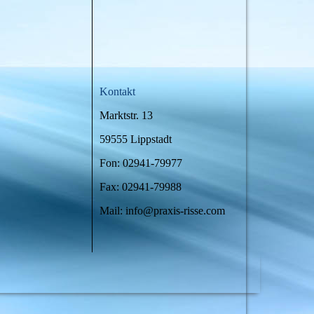
Kontakt
Marktstr. 13
59555 Lippstadt
Fon: 02941-79977
Fax: 02941-79988
Mail: info@praxis-risse.com